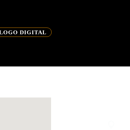
ALOGO DIGITAL
11 
cont
R. A