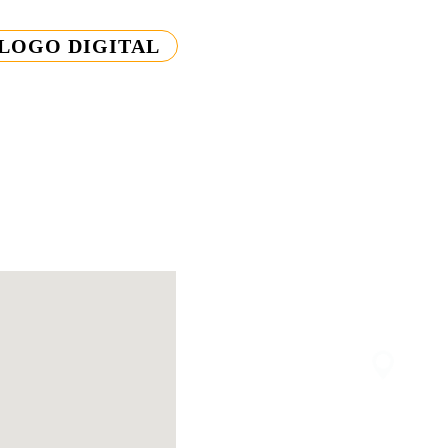
ALOGO DIGITAL
11 
cont
R. A
More
BAI